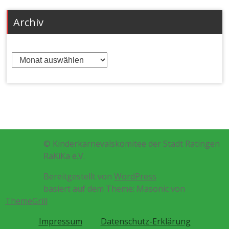
Archiv
Archiv
© Kinderkarnevalskomitee der Stadt Ratingen
RaKiKa e.V.
Bereitgestellt von
WordPress
basiert auf dem Theme: Masonic von
ThemeGrill
Impressum
Datenschutz-Erklärung