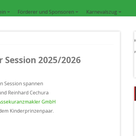
ein
Förderer und Sponsoren
Karnevalszug
P
r Session 2025/2026
len Session spannen
und Reinhard Cechura
Assekuranzmakler GmbH
 dem Kinderprinzenpaar.