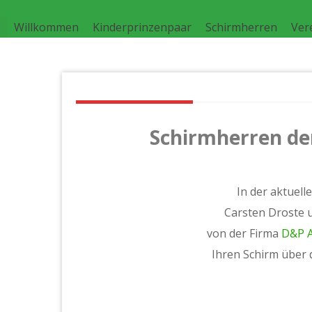
Skip
to
Willkommen
Kinderprinzenpaar
Schirmherren
Ver
content
Schirmherren de
In der aktuel
Carsten Droste 
von der Firma
D&P 
Ihren Schirm über