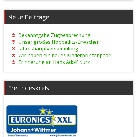
Neue Beiträge
Bekanntgabe Zugbesprechung
Unser großes Hoppeditz-Erwachen!
Jahreshauptversammlung
Wir haben ein neues Kinderprinzenpaar!
Erinnerung an Hans Adolf Kurz
Freundeskreis