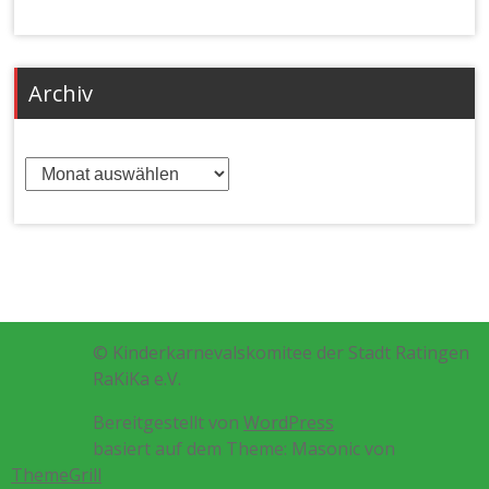
Archiv
Archiv
© Kinderkarnevalskomitee der Stadt Ratingen
RaKiKa e.V.
Bereitgestellt von
WordPress
basiert auf dem Theme: Masonic von
ThemeGrill